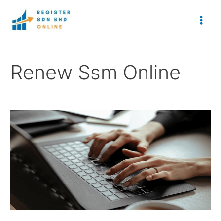
Skip
to
Main
content
Men
Renew Ssm Online